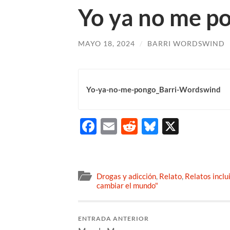
Yo ya no me p
MAYO 18, 2024
/
BARRI WORDSWIND
Yo-ya-no-me-pongo_Barri-Wordswind
Facebook
Email
Reddit
Bluesky
X
Drogas y adicción
,
Relato
,
Relatos inclu
cambiar el mundo"
ENTRADA ANTERIOR