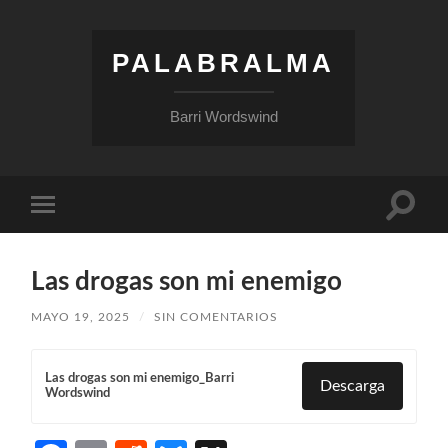
PALABRALMA
Barri Wordswind
Las drogas son mi enemigo
MAYO 19, 2025
/
SIN COMENTARIOS
Las drogas son mi enemigo_Barri
Descarga
Wordswind