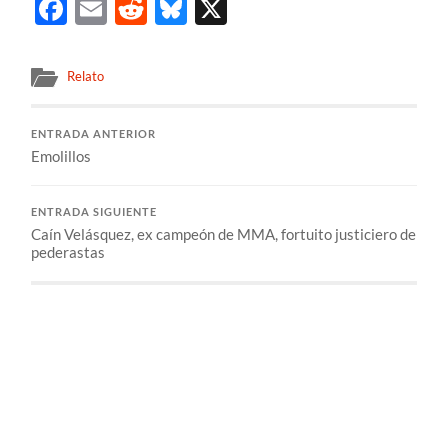
Facebook
Email
Reddit
Bluesky
X
Relato
ENTRADA ANTERIOR
Emolillos
ENTRADA SIGUIENTE
Caín Velásquez, ex campeón de MMA, fortuito justiciero de
pederastas